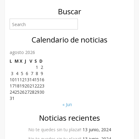
Buscar
Calendario de noticias
agosto 2026
L
M
X
J
V
S
D
1
2
3
4
5
6
7
8
9
10
11
12
13
14
15
16
17
18
19
20
21
22
23
24
25
26
27
28
29
30
31
« Jun
Noticias recientes
No te quedes sin tu plaza!!
13 junio, 2024
No te quedes sin tu plaza!!
13 junio, 2024