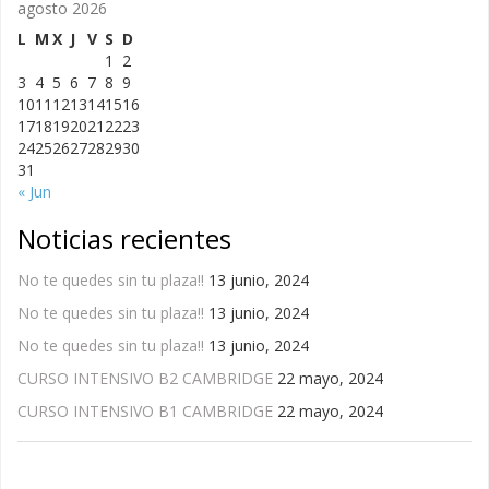
agosto 2026
L
M
X
J
V
S
D
1
2
3
4
5
6
7
8
9
10
11
12
13
14
15
16
17
18
19
20
21
22
23
24
25
26
27
28
29
30
31
« Jun
Noticias recientes
No te quedes sin tu plaza!!
13 junio, 2024
No te quedes sin tu plaza!!
13 junio, 2024
No te quedes sin tu plaza!!
13 junio, 2024
CURSO INTENSIVO B2 CAMBRIDGE
22 mayo, 2024
CURSO INTENSIVO B1 CAMBRIDGE
22 mayo, 2024